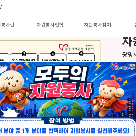
당
원봉사란
자원봉사현황
자원봉사참여
자
광명
의 헌
자원
「자
센터
를 조
자원봉
예우
☎ 문